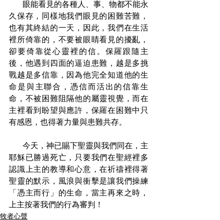
       眼能看見的各種人、事、物都不能永
久保存，同樣地我們眼見的困難苦難，
也有其終結的一天，因此，我們在生活
裡所倚靠的，不要被眼睛看見的擾亂，
卻要倚靠從心靈裡的信。保羅跟隨主
後，他遇到四面的逼迫患難，越是多挑
戰越是多信靠，因為他完全知道他的生
命是與主聯合，憑信而活出的信靠生
命，不被困難阻隔他的屬靈視覺，而在
主裡看到盼望與應許，保羅在困難中只
有感恩，也得著力量與患難共存。
       今天，神已賜下聖靈與我們同在，主
耶穌已勝過死亡，只要我們在聖經裡多
認識上主的教導和心意，在祈禱裡得著
聖靈的默示，風浪與衝擊是讓我們操練
「憑主而行」的生命，當主再來之時，
上主按著我們的行為審判！
牧者心聲