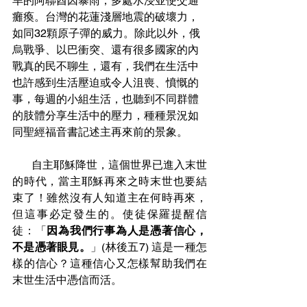
旱的阿聯酋因暴雨，多處水浸並使交通
癱瘓。台灣的花蓮淺層地震的破壞力，
如同32顆原子彈的威力。除此以外，俄
烏戰爭、以巴衝突、還有很多國家的內
戰真的民不聊生，還有，我們在生活中
也許感到生活壓迫或令人沮喪、憤慨的
事，每週的小組生活，也聽到不同群體
的肢體分享生活中的壓力，種種景況如
同聖經福音書記述主再來前的景象。
       自主耶穌降世，這個世界已進入末世
的時代，當主耶穌再來之時末世也要結
束了！雖然沒有人知道主在何時再來，
但這事必定發生的。使徒保羅提醒信
徒：「
因為我們行事為人是憑著信心，
不是憑著眼見。
」(林後五7) 這是一種怎
樣的信心？這種信心又怎樣幫助我們在
末世生活中憑信而活。