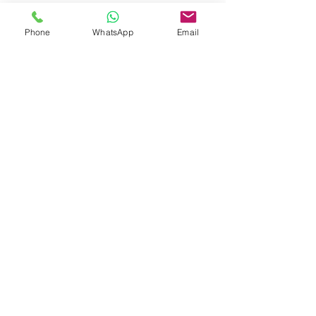
Phone
WhatsApp
Email
基督教宣道會調景嶺新堂
​New Rennie's Mill
Alliance
Church
牧者心聲：得著基督？
牧者心聲:退修作
2026 年5月(張雲生牧師)
2026 年 4 月
+
2243 0292
道)
+
2243 0132
(Fax)
+
6583 1395
(Whatsapp)
主日祟拜及教會地址：
新界將軍澳坑口安寧花園第2座地下15號
(坑口地鐵站A1/A2出口)