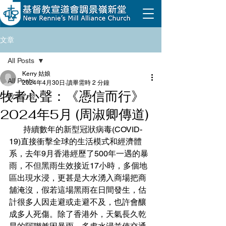
文章
All Posts
Kerry 姑娘
All Posts
2024年4月30日
讀畢需時 2 分鐘
牧者心聲：《憑信而行》
牧者心聲
2024年5月 (周淑卿傳道)
       持續數年的新型冠狀病毒(COVID-
19)直接衝擊全球的生活模式和經濟體
系，去年9月香港經歷了500年一遇的暴
雨，不但黑雨生效接近17小時，多個地
區出現水浸，更甚是大水湧入商場把商
舖淹沒，假若這場黑雨在日間發生，估
計很多人因走避或走避不及，也許會釀
成多人死傷。除了香港外，天氣長久乾