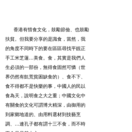
       香港有惜食文化，鼓勵節儉、也鼓勵
扶貧。但我要分享的是識食，當然，我
的角度不同時下的要在區區尋找平靚正
手工米芝蓮…美食。食，其實是我們人
生必須的一部份，無得食固然可憐（世
界仍然有飢荒貧困缺食的）、食不下、
食不得都不是快樂的事，中國人的民以
食為天，說明食之大之重；中國文化中
有關食的文化可謂博大精深，由御用的
到家鄉地道的、由用料選材到技藝烹
調、…連孔子都有謂十三不食，而不時