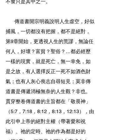
不食只是其中之一。
       傳道書開宗明義說明人生虛空，好似
捕風，一切都沒有把握，都不是絕對，
第9章開始，更透視人生的荒謬，無論任
何人，好壞？富貧？聖俗？…都必經歷
一樣的現實，就是死亡，無一幸免，如
是之故，有人選擇反正一死不如酒色財
氣；也有人灰心喪志自尋短見；莫非傳
道書是傳遞消極無奈的人生觀？非也。
貫穿整卷傳道書的主旨都在「敬畏神」
（5:7，7:18，8:12，8:13，12:13），由
此引申上帝的絕對主權（帶著愛和祝
福）、祂的定時、祂的作為都是好的