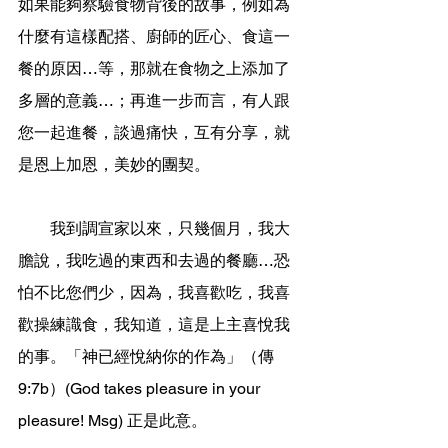
如果能夠察驗食物背後的故事，例如為
什麼有這樣配搭、廚師的匠心、食這一
餐的原因…等，那就在食物之上添加了
多層的意義…；再進一步而言，有人跟
您一起進餐，談過痛快，互有分享，就
是恩上加恩，美妙的團契。
        我到調宣家以來，只幾個月，我大
膽說，我吃過的東西和去過的餐廳…恐
怕不比您們少，因為，我喜歡吃，我喜
歡操練識食，我知道，這是上主喜悅我
的事。「神已經悅納你的作為」（傳
9:7b）(God takes pleasure in your 
pleasure! Msg) 正是此意。