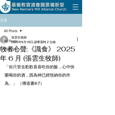
文章
All Posts
張雲生牧師
All Posts
2025年6月18日
讀畢需時 2 分鐘
牧者心聲:《識食》 2025
牧者心聲
年 6 月 (張雲生牧師)
「你只管去歡歡喜喜吃你的飯，心中快
樂喝你的酒，因為神已經悅納你的作
為。」 （傳道書9:7）