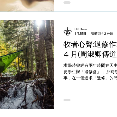
「為了自己而相信基督」這
還有「為了基督而愛基督」
這兩步，是靈程步步進深，
自己心甘情願的獻上最好的自己。 得著基督，
HK Rmac
價值觀轉變的過程，正如保
4月25日
讀畢需時 2 分鐘
寶，甚至將萬事都可作糞土
牧者心聲:退修作主
以為有價值，未免輕忽了上
的寶血和祂的拯救，其他的
4 月(周淑卿傳道
可能只是廉價的恩典、其實
用至貴真哪達香膏膏抹主的
求學時曾經有兩年時間在天
福音，都要講述這女人不惜
徒學生辦「退修會」， 那時
這事。當我們沒有努力去認
事，在一個追求「進修」的時
背的聽完就完…我們是不會
參與退修的同學「退修」是
前的事，我仍記得部份的回
件很悶的事，她們要安靜聽
間，但大家都沒有認真聆聽
時間對「退修」有著負面的
卻的情況下，參加了第一次