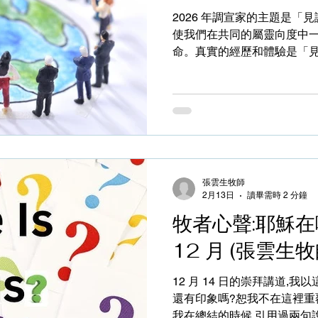
惡念？不經不覺也謀起惡來?
2026 年調宣家的主題是「
善。謀善的可以賺到(win)慈愛和
使我們在共同的屬靈向度中一
命。真實的經歷和體驗是「見
人看到真的有耶穌在自己生命
持、等候......。「面向社區
想起從前做社工工作的時候,
展工作,這個單位需要建立社
同解決社區問題,為要改善社
社工同事定期召集街坊參與社
我感到這是一項難度極高的工
張雲生牧師
言、他一語,有時七嘴八舌,
2月13日
讀畢需時 2 分鐘
落的意見聲,真的不知怎樣回
牧者心聲:耶穌在哪
他總能把不同的聲音歸納為共
但能安靜地寧聽,也是帶著滿足的期
12 月 (張雲生牧
區」時也意味著面對很多不
評,因此我們需要對準焦點和
12 月 14 日的崇拜講道,
不定。主耶穌就是我們的焦點
還有印象嗎?恕我不在這裡重
能清楚道出「面向社區
我在總結的時候,引用過兩句說話: Se