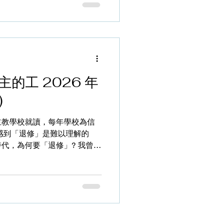
個功利抉擇麼；往後當然應該
和「為了基督從新愛惜自己」
最終就是明白上主深恩厚愛、
這是重要的
羅講的，因為越認識基督是至
，假如我們執著自己以為好、
的工 2026 年
主的寶貴。如果我們只要基督
不作考慮，到頭來我們得到的
)
不真是救恩；當主耶穌讚那個
女人時，同時講到往後我們傳
主教學校就讀，每年學校為信
一切沒有保留的表達對主的愛
感到「退修」是難以理解的
識主、甚或連聽道都是水過鴨
代，為何要「退修」? 我曾問
改變固有的
怎樣的一回事，雖然已是多年
答。對同學來說「退修」是一
修女講信息，雖然有發問時
，所以沒有提問。因此，有段
印象，直至信主後並在無法推
「退修」才開始認識箇中的意