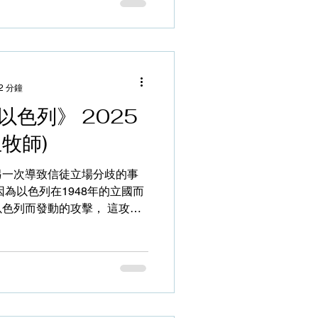
生命中的心結也是由此而生,當
解時,心靈裡內的「鬼之芽」
受著自己的「鬼之芽」操控。
「鬼之芽」,在此我們也不妨
執著的念頭?自己又用了甚麼方
2 分鐘
中的「鬼之芽」不會因人離
以色列》 2025
生命點它會爆發,並且帶有強大
在動畫內扮演一個重要角色,
生牧師)
意為小妹拔走「鬼之芽」。 起
看《世外》,然而故事內容使
另一次導致信徒立場分歧的事
很欣賞小鬼對小妹不離不棄的
為以色列在1948年的立國而
色列而發動的攻擊， 這攻擊
支以上的火箭炮，即時造成超過
名以色列人當人質（大部份收藏
列合理還擊，為 挽救人質而
，戰事已持續兩年，雖然部份
襲炸，所造成的破壞，特別是
的災難，現場 已經是頹垣敗