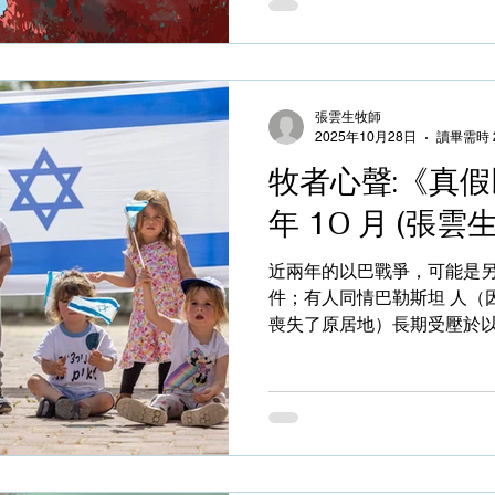
心因此萌生很多執著的怨念,
心結沒有得到恰當的認識和舒
不停地滋生,而生命也無奈地
若要得到真正的自由必須除掉
張雲生牧師
檢視自己的心靈,甚麼是自己
2025年10月28日
讀畢需時 
法除掉這「鬼之芽」呢?故事
牧者心聲:《真假
世、轉世而消失,到了某一個
的毀壞性。小鬼是個守靈者並
年 10 月 (張雲
它守護與主角 — 小妹,並定
初為着支持港產製作驅使我去
近兩年的以巴戰爭，可能是
自己作出信仰反思。雖然我
件；有人同情巴勒斯坦 人（因
守護和幫助,然
喪失了原居地）長期受壓於以
規模是不小的，射了3000
260人死亡，並擄 劫百多
在加沙地區）；有人支持以色
作出強烈攻擊…；無論如何
人質已獲釋，然 而，接連的
在加沙地區，已經是無可挽救