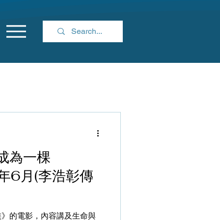
成為一棵
 年6月(李浩彰傳
族》的電影，內容講及生命與