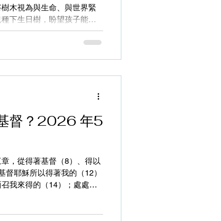
將樹木視為與生命、與世界緊
兒種下生日樹，盼望孩子能像
念，更寄託了對未來的祝福。
也成長，成為別人/世界的遮
之外，還有入學樹、愛情樹
些習俗既體現了環保理念，也
 聖經中也常用
的狀態，（詩一）喜愛神律法
時候結果子；(太十三1-9)
的比喻》，將「神的真道」比
督？2026 年5
作四種不同的土，一樣的道
不相同。而神期望我們選擇成
章，從得著基督（8）、得以
帶來巨大影響。經文中最震撼
基督耶穌所以得著我的（12）
的，就結實，有一百倍的，有
召我來得的（14）；處處讀
耳可聽的，就應當聽！」（太
得」、「抓著」…的這個「得
乎平常，MSG將之譯為「收穫成
的說法，但正如神學家形容，
學者指出
愛基督」的不信狀況，進入