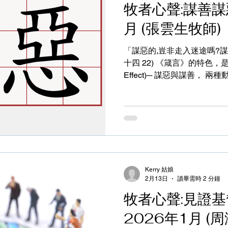
牧者心聲:謀善謀惡
餘，我不禁自問？為何一位
位？回想自己的服侍，深感
月 (張雲生牧師)
這種純一、專一且值得效法
標的我們，究竟該如何才能
「謀惡的,豈非走入迷途嗎?謀
勞碌，每日瑣事纏身，有時
十四 22) 《箴言》的特色，是極端相對性的論述(Polarizing
生強烈的厭倦感。明明睡飽
Effect)─ 謀惡與謀善， 
彷彿無聲的吶喊著：「心很
人，原來不只是得到惡果(是
得自己進入迷途、跌入五里
會越走越遠，到忽然驚覺，會
個年青人，因為急需用錢，
越講越多，到完全失去了母
後無處可容，只有在淪為露宿
悟、悔改重回正途。回想起
Kerry 姑娘
謀的惡，只是小惡，沒有想到差
2月13日
讀畢需時 2 分鐘
什麼會謀惡? 原因可以很多
牧者心聲:見證基
人的提醒：面對惡人惡事，
圖謀惡事、甚至行惡(詩 37:1
2026年1月 (
越發達，我們知道的惡就越