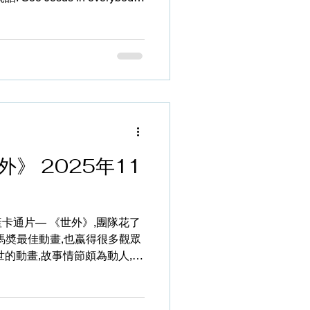
in us. 大意是在所有我
形像,以致我們懂得尊重,而且
耶穌身上;而另一方面,是要讓人
映在我們所作的(doing),
ing),而二者是無分軒輊的。
更新,就如保羅說的,「要長大成
保羅甚至說,「神要藉著我們在各
氣」,這是一個超越三維度、
是聞得到,有基督馨香之氣的生
》 2025年11
單強調「耶穌在心中」的說法,是
..的生命,就如笑話落後的宣
了,一個女孩略有所聞,往後偶然
、看他
卡通片— 《世外》,團隊花了
金馬奬最佳動畫,也嬴得很多觀眾
世的動畫,故事情節頗為動人,也
思考生命。動畫的編劇表示看
得越來越躁,這份躁使生命變成
,形成生命中的苦與痛,人的內