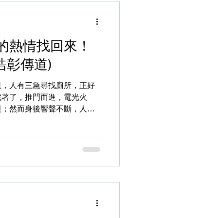
碌的都
還要在高效率中完成，難怪常
在這大氣候中立足，少不免受
的熱情找回來！
和事工也應是絡繹不絕。退
卻要刻意安排才能踏出屬靈操
浩彰傳道)
人員退修，因為我們不是「為
工」，這本來是上主做的，然
咀，人有三急尋找廁所，正好
上主所要做的事，請細心想一
找著了，推門而進，電光火
，不只是我們眼中所見的行
題；然而身後響聲不斷，人聲
歌、...
，心感奇怪，以為是孩童大呼
句重複又單調的句子：「您
當值的清潔工所發，站在那裏
，很愉快的笑了起來。環顧四
是佩服；臨走時也不忘向他道
容走出去，頓時產生一個念
是員工敬業樂業？」，便去查
全另一景象，就是平時之景，
」了。 連聲讚嘆之