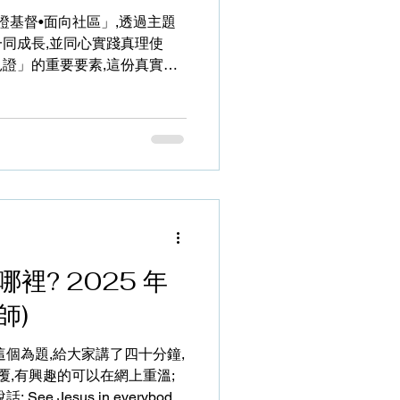
 與其禁戒謀惡，可以積極謀
見證基督•面向社區」,透過主題
誠實(信任，trust)
同成長,並同心實踐真理使
證」的重要要素,這份真實讓
中,我們才能作出改變、堅
」時我們需要有甚麼準備呢? 我
機構其中一單位是負責社區發
區內的團結,鼓勵街坊參與並一
區生活質素。社區發展工作的
區會議,每次見到他們開會時,
作,在幾小時內不停地你一
也有時互相反對甚至對罵,此起彼
應。我很佩服負責的社工同事,
裡? 2025 年
同的建立目標,最後眾街坊不
望完成會議。 「面向社
師)
同的意見、期望、需要又或批
明白箇中的意義才不至於搖擺
我以這個為題,給大家講了四十分鐘,
,耶穌在福音書中的種種經歷
覆,有興趣的可以在網上重溫;
e Jesus in everybody