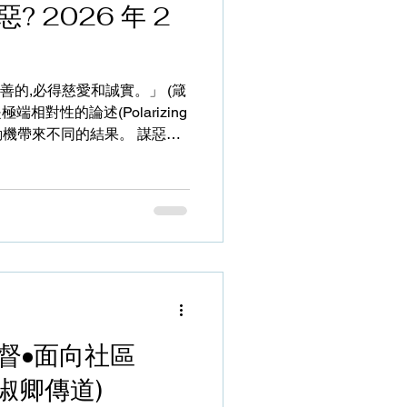
? 2026 年 2
清潔工友能如此熱愛自己的崗
汗顏；我所付出的，竟遠不及
的態度。作為以「神僕」為目
習得這樣的熱情？香港人生活
善的,必得慈愛和誠實。」 (箴
難免提不起勁，甚至對工作產
喝足，為甚麼還是累？心底裡
兩種動機帶來不同的結果。 謀惡的
累！」如果你也有這種感覺，
與他預期相反的結果)，反更使
霧中、不知所措，在歧途上還
難過落得如此地步?我遇過一
詐騙了母親的金錢，然後謊話
親的信任，關係也破裂了，最
者， 還好得教會幫助，他省
初，不就是動機不良，以為所
之毫厘就謬以千里。 人為
，這裡我只提常見的一點，是詩
督•面向社區
都不要心懷不平，免得自己也
,7,8)；世界多惡人惡事，媒體
周淑卿傳道)
多，因此也越容易惹動我們的