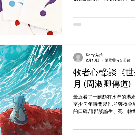
we meet. Let everybody see Jesus 
們服侍的人身上要見到耶穌的
能夠悉心的服侍,像是作在主
在我們的身上見到耶穌。前者是反
後者是表明我們的生命質素(be
一方面,我們要不斷追求生命
人,滿有基督長成的身量」,
Kerry 姑娘
處顯揚那因認識基督而有的香
2月13日
讀畢需時 2 分鐘
看得見、摸得到的生命,甚至
牧者心聲:談《世外
命,這是進一步挑戰我們,單
一種不能隱藏、無法「潛水」.
月 (周淑卿傳道)
教工場上,耶穌的名字被傳開
遇上一個陌生人,見他的行為
最近看了一齣頗有水準的港產
至少 7 年時間製作,並獲得
的口碑,這部談論生、死、轉
教人在不能掌控的大環境下
到真實世界中,她感受到人變
充滿沉鬱、仇恨、怨氣或憤怒