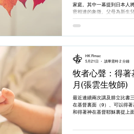
家庭。其中一幕提到日本人
密相連的象徵。父母為新生
樹木般茁壯成長，不僅是紀
期待多年過去，樹木長大，人
蔭。翻查資料，除了生日樹
（成家樹）、建房樹……這
反映出一種獨特的人生觀，值得深思。
「樹」去代表我們屬靈生命
HK Rmac
5月21日
讀畢需時 2 分鐘
的人像一棵栽在溪水旁的樹，按
耶穌在福音書中提到《撒種
牧者心聲：得著基
作種子，將「人的內心」比
月(張雲生牧師)
種，落在不同心田，結果大
為那結果子的樹！ 在此不詳述每種土壤的含義，但重點在
最近連續兩次講及腓立比書三
於：種子一旦生根成長，將
在基督裏面（9）、可以得著
我的是：「又有落在好土裏
和得著神在基督耶穌裏從上面
六十倍的，有三十倍的。有
到這個看似「賺取」、「贏
十三8-9）。乍看之下，似
著」。 雖然這是個有點功利
果瘋狂地豐富」。更有聖經
我們不都是由「沒有基督不