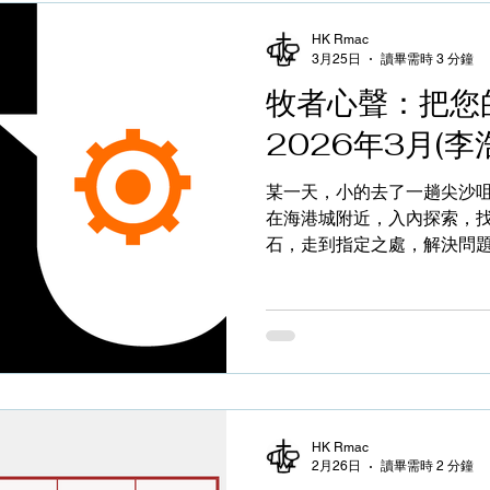
義，並讓我在「退修」中更新。 香港是一個非常忙
HK Rmac
巿，不但事事講求高質素，
3月25日
讀畢需時 3 分鐘
給人馬不停蹄的感覺。教會
牧者心聲：把您
著這種都巿文化影響， 事奉
下、停下、放下殊不容易，
2026年3月(李
練的第一步。教會重視事奉
主作工」，卻是要「作主的
某一天，小的去了一趟尖沙
而自己竟然有資格和能力做
在海港城附近，入內探索，
想，這是何等不可思議的事
石，走到指定之處，解決問
動，如:派一張程序表、唱幾首詩
嘈雜，實在不應在廁所出現
小叫；細聽之下，發現是兩
好」和「再見」。由該廁所
的我，立時從心底產生敬佩
週，廁內清潔整齊，心中更
謝，說聲「再見」。帶著笑
頭：「究竟這是商場政策還
HK Rmac
個究竟，到達另一廁所，完
2月26日
讀畢需時 2 分鐘
心想今次真以「小人之心度君子之腹